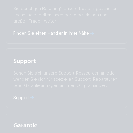
Change language
Sie benötigen Beratung? Unsere bestens geschulten
Čeština
Dansk
Fachhändler helfen Ihnen gerne bei kleinen und
Deutsch
English
großen Fragen weiter.
Español
Français
Finden Sie einen Händler in Ihrer Nähe
Italiano
Magyar
I agree to receive the newsletter and accept the
Nederlands
Norsk
Privacy Policy.
Polskie
Português
Română
Slovenščina
Subscribe
Support
Suomalainen
Svenska
Türkçe
Ελληνικά
Sehen Sie sich unsere Support-Ressourcen an oder
wenden Sie sich für speziellen Support, Reparaturen
Русский
Українська
oder Garantieanfragen an Ihren Originalhändler.
中國人
Support
Garantie