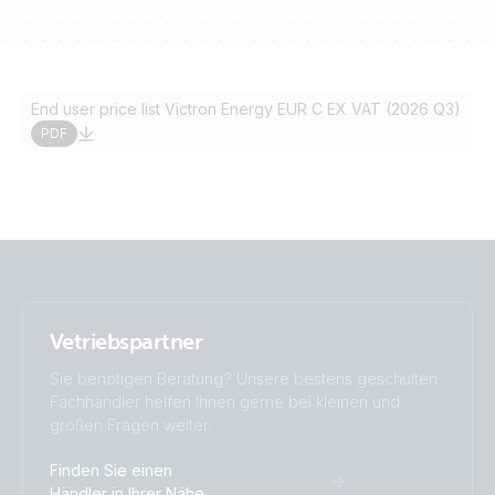
End user price list Victron Energy EUR C EX VAT (2026 Q3)
PDF
Vetriebspartner
Sie benötigen Beratung? Unsere bestens geschulten
Fachhändler helfen Ihnen gerne bei kleinen und
großen Fragen weiter.
Finden Sie einen
Händler in Ihrer Nähe