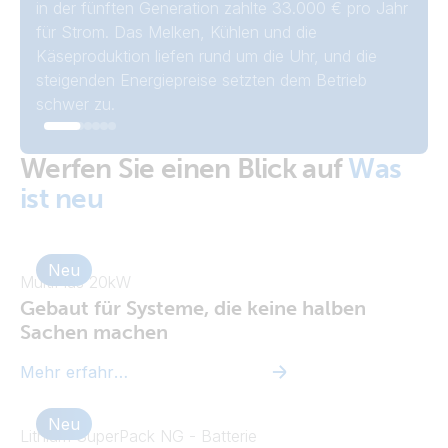
Designstudio jedes Mal den Strom, wenn ein
Matthijs, hat zu einer außergewöhnlichen
in der fünften Generation zahlte 33.000 € pro Jahr
sein Victron Energy-System anzusehen, das von
hinweg betreibt ein völlig autarkes Anwesen in den
benachbarter Landwirt seine Kühe molk.
Auszeichnung geführt. Unser Film „50 Jahre
für Strom. Das Melken, Kühlen und die
einem Swimmingpool bis hin zu einem Elektroauto
Süd-Niederlanden. Sie bauen rund 70 % ihrer
Victron Energy“ hat bei den jährlichen Telly Awards
Käseproduktion liefen rund um die Uhr, und die
alles betreibt.
eigenen Lebensmittel an, pumpen Wasser aus 50
Bronze gewonnen und sich dabei gegen einige der
steigenden Energiepreise setzten dem Betrieb
Metern Tiefe und erzeugen ihren gesamten Strom
größten Namen im Dokumentarfilmbereich
schwer zu.
mit rund 300 Solarmodulen.
durchgesetzt.
Werfen Sie einen Blick auf
Was
ist neu
Neu
MultiPlus 20kW
Gebaut für Systeme, die keine halben
Sachen machen
Mehr erfahren
Neu
Lithium SuperPack NG - Batterie