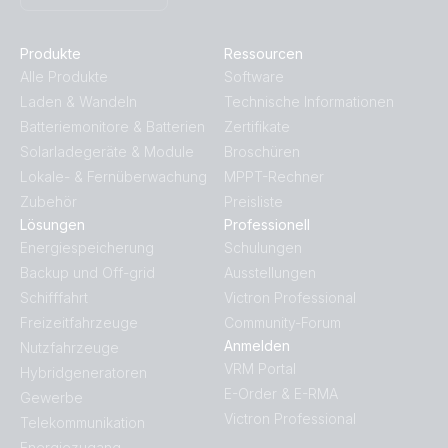
Produkte
Ressourcen
Alle Produkte
Software
Laden & Wandeln
Technische Informationen
Batteriemonitore & Batterien
Zertifikate
Solarladegeräte & Module
Broschüren
Lokale- & Fernüberwachung
MPPT-Rechner
Zubehör
Preisliste
Lösungen
Professionell
Energiespeicherung
Schulungen
Backup und Off-grid
Ausstellungen
Schifffahrt
Victron Professional
Freizeitfahrzeuge
Community-Forum
Anmelden
Nutzfahrzeuge
VRM Portal
Hybridgeneratoren
E-Order & E-RMA
Gewerbe
Victron Professional
Telekommunikation
Energiezugang