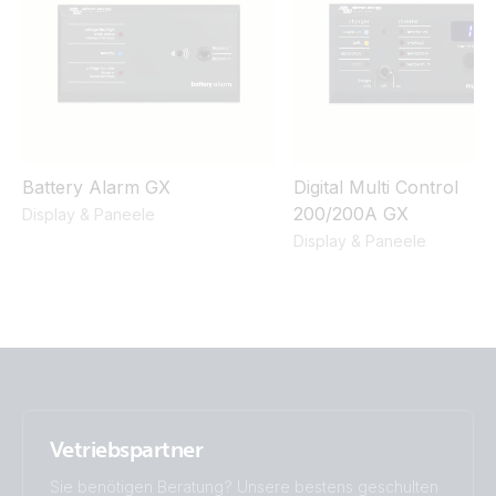
Certificate EMC - Multi 500
Certificate G83/2 Multi 500
Certificate Safety EN/IEC 62109-1 & IEC 60335-2-29 -
Battery Alarm GX
Digital Multi Control
MultiPlus 3kVA, 5kVA & Quattro 3kVA up to 15kVA
200/200A GX
Display & Paneele
Display & Paneele
Declaration of Conformity - MultiPlus 500VA - 2000VA
ISO9001 certificate
Vetriebspartner
Sie benötigen Beratung? Unsere bestens geschulten