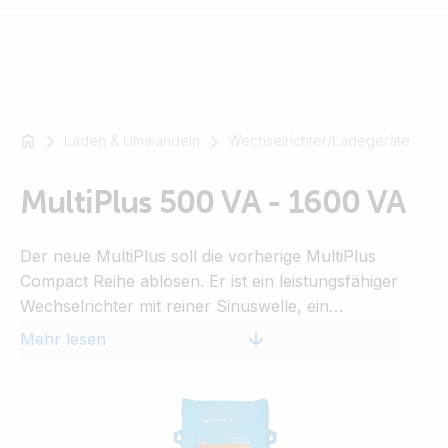
Laden & Umwandeln
Wechselrichter/Ladegeräte
Zum
Beispiel
SmartSolar
MultiPlus 500 VA - 1600 VA
Multiplus-
II
Der neue MultiPlus soll die vorherige MultiPlus
Orion
Compact Reihe ablösen. Er ist ein leistungsfähiger
XS
Wechselrichter mit reiner Sinuswelle, ein
SmartShunt
fortschrittlicher Batterielader, der die adaptive
Mehr lesen
Ladetechnologie nutzt, und ein
Hochgeschwindigkeits-Wechselspannungs-
Transferschalter in einem einzigen kompakten
Gehäuse.