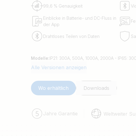
99,6 % Genauigkeit
Vi
Einblicke in Batterie- und DC-Fluss in
Fe
der App
Drahtloses Teilen von Daten
Sa
Modelle:
IP21: 300A, 500A, 1000A, 2000A - IP65: 3
Alle Versionen anzeigen
Wo erhältlich
Downloads
Jahre Garantie
Weltweiter Su