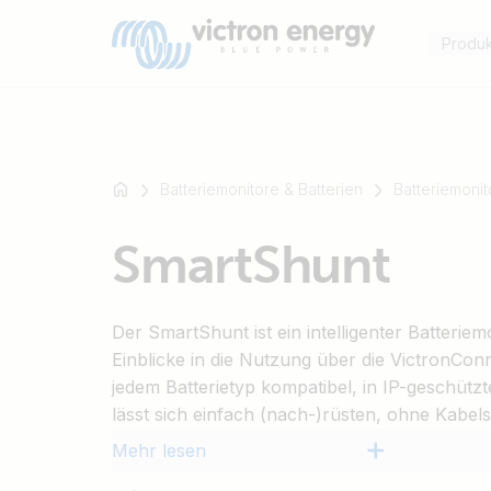
Produ
Batteriemonitore & Batterien
Batteriemonit
Zum
SmartShunt
Beispiel
SmartSolar
Multiplus-
Der SmartShunt ist ein intelligenter Batteriemon
II
Einblicke in die Nutzung über die VictronConne
Orion
jedem Batterietyp kompatibel, in IP-geschützt
XS
lässt sich einfach (nach-)rüsten, ohne Kabel
SmartShunt
Mehr lesen