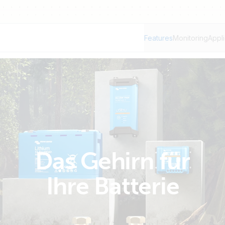
Features
Monitoring
Appli
Das Gehirn für
Ihre Batterie