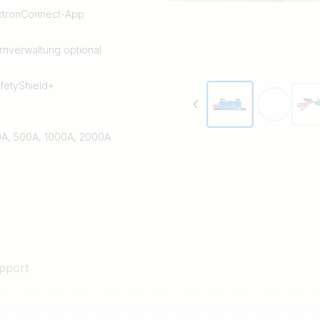
ctronConnect-App
rnverwaltung optional
fetyShield+
00A, 500A, 1000A, 2000A
pport