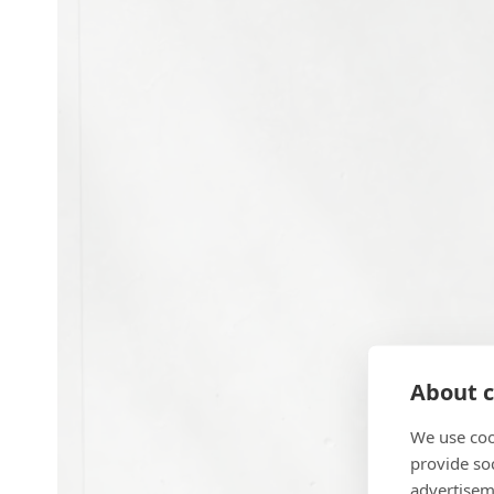
About c
We use coo
provide so
advertisem