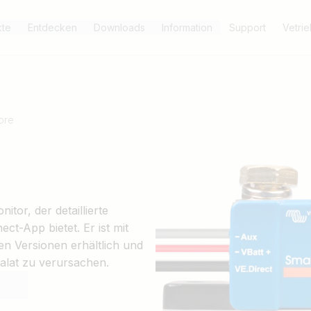
kte
Entdecken
Downloads
Information
Support
Vetri
ore
itor, der detaillierte
ct-App bietet. Er ist mit
en Versionen erhältlich und
salat zu verursachen.