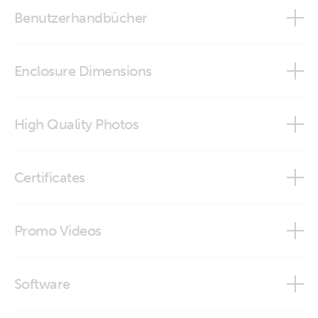
Benutzerhandbücher
VictronConnect configuration guide for VE.Bus products
Enclosure Dimensions
Interface MK3-USB (stp)
High Quality Photos
ASS030130000_Interface MK2-USB
Certificates
Interface MK3-USB (VE.Bus to USB) - left
Declaration of Conformity - Auxiliary components (2)
Promo Videos
Interface MK3-USB (VE.Bus to USB) - top
Declaration of Conformity - Interfaces
Brand video
Interface MK3-USB-C (VE.Bus to USB-C) (close-up)
Software
ISO9001 certificate
Interface MK3-USB-C (VE.Bus to USB-C) (front)