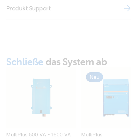
VE Configuration tools for VE.Bus Products
Produkt Support
Interface MK3-USB-C (VE.Bus to USB-C) (side)
Interface MK3-USB-C (VE.Bus to USB-C) (top)
Schließe
das System ab
Neu
MultiPlus 500 VA - 1600 VA
MultiPlus