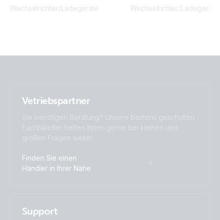
Wechselrichter/Ladegeräte
Wechselrichter/Ladegeräte
Vetriebspartner
Sie benötigen Beratung? Unsere bestens geschulten
Fachhändler helfen Ihnen gerne bei kleinen und
großen Fragen weiter.
Finden Sie einen
Händler in Ihrer Nähe
Support