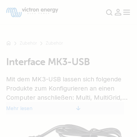
Zubehör
Zubehör
Interface MK3-USB
Zum
Beispiel
SmartSolar
Mit dem MK3-USB lassen sich folgende
Multiplus-
Produkte zum Konfigurieren an einen
II
Computer anschließen: Multi, MultiGrid,
Orion
MultiPlus, MultiPlus-II, Quattro, VE.Bus
Mehr lesen
XS
BMS V2, Wechselrichter (nur Modelle mit
SmartShunt
einem VE.Bus Kommunikations-Port),
ECOmulti, EasySolar, EasyPlus.