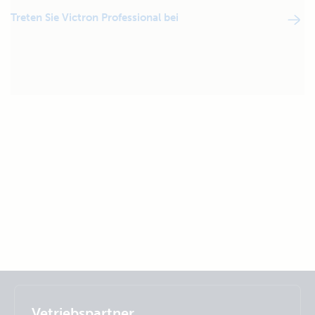
Treten Sie Victron Professional bei
Selected
Stay up to date
Deutsch
Vetriebspartner