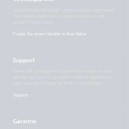
Change language
Sie benötigen Beratung? Unsere bestens geschulten
Čeština
Dansk
Fachhändler helfen Ihnen gerne bei kleinen und
großen Fragen weiter.
Deutsch
English
Español
Français
Finden Sie einen Händler in Ihrer Nähe
Italiano
Magyar
Nederlands
Norsk
I agree to receive the newsletter and accept the
Polskie
Português
Privacy Policy.
Română
Slovenščina
Support
Subscribe
Suomalainen
Svenska
Türkçe
Ελληνικά
Sehen Sie sich unsere Support-Ressourcen an oder
Русский
Українська
wenden Sie sich für speziellen Support, Reparaturen
中國人
oder Garantieanfragen an Ihren Originalhändler.
Support
Garantie