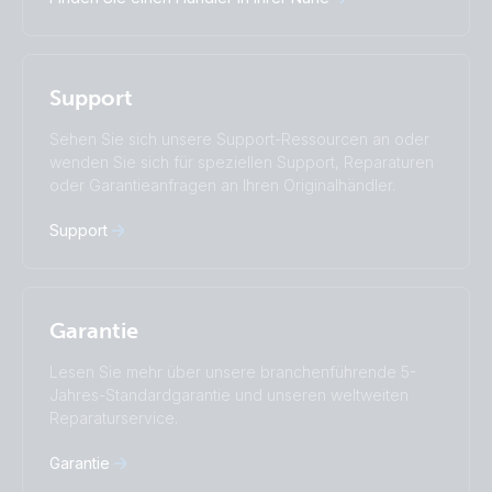
Italiano
Magyar
Nederlands
Norsk
I agree to receive the newsletter and accept the
Polskie
Português
Privacy Policy.
Română
Slovenščina
Support
Subscribe
Suomalainen
Svenska
Türkçe
Ελληνικά
Sehen Sie sich unsere Support-Ressourcen an oder
Русский
Українська
wenden Sie sich für speziellen Support, Reparaturen
中國人
oder Garantieanfragen an Ihren Originalhändler.
Support
Garantie
Lesen Sie mehr über unsere branchenführende 5-
Jahres-Standardgarantie und unseren weltweiten
Reparaturservice.
Garantie