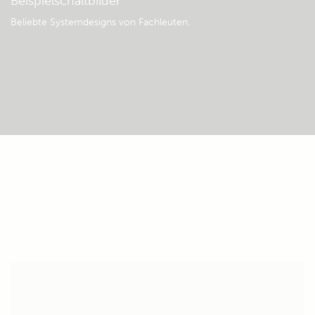
Beispielschaltbilder
Beliebte Systemdesigns von Fachleuten.