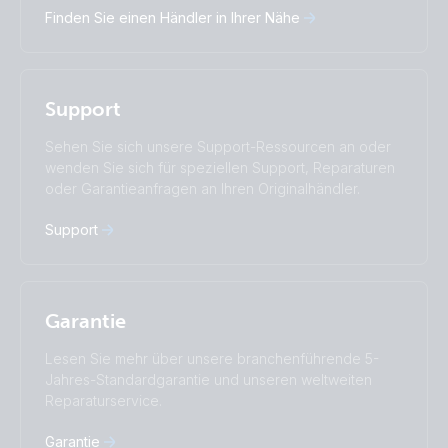
Finden Sie einen Händler in Ihrer Nähe
Italiano
Magyar
Nederlands
Norsk
I agree to receive the newsletter and accept the
Polskie
Português
Privacy Policy.
Română
Slovenščina
Support
Subscribe
Suomalainen
Svenska
Türkçe
Ελληνικά
Sehen Sie sich unsere Support-Ressourcen an oder
Русский
Українська
wenden Sie sich für speziellen Support, Reparaturen
中國人
oder Garantieanfragen an Ihren Originalhändler.
Support
Garantie
Lesen Sie mehr über unsere branchenführende 5-
Jahres-Standardgarantie und unseren weltweiten
Reparaturservice.
Garantie