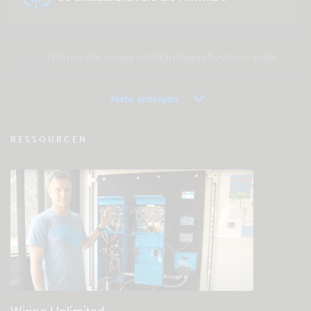
Führen Sie einen vollständigen System- oder
Produkttest durch
Mehr anzeigen
VRM - Fernüberwachung FAQ
RESSOURCEN
Besuchen Sie die Wissensdatenbank der
Community
Allgemeine Downloads & Dokumentation