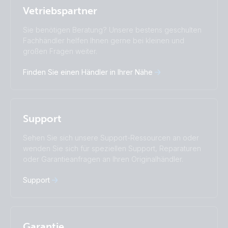
Stay up to date
Deutsch
Vetriebspartner
Change language
Sie benötigen Beratung? Unsere bestens geschulten
Čeština
Dansk
Fachhändler helfen Ihnen gerne bei kleinen und
großen Fragen weiter.
Deutsch
English
Español
Français
Finden Sie einen Händler in Ihrer Nähe
Italiano
Magyar
Nederlands
Norsk
I agree to receive the newsletter and accept the
Polskie
Português
Privacy Policy.
Română
Slovenščina
Support
Subscribe
Suomalainen
Svenska
Türkçe
Ελληνικά
Sehen Sie sich unsere Support-Ressourcen an oder
Русский
Українська
wenden Sie sich für speziellen Support, Reparaturen
中國人
oder Garantieanfragen an Ihren Originalhändler.
Support
Garantie