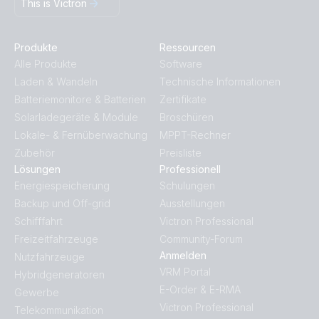
This is Victron
Produkte
Ressourcen
Alle Produkte
Software
Laden & Wandeln
Technische Informationen
Batteriemonitore & Batterien
Zertifikate
Solarladegeräte & Module
Broschüren
Lokale- & Fernüberwachung
MPPT-Rechner
Zubehör
Preisliste
Lösungen
Professionell
Energiespeicherung
Schulungen
Backup und Off-grid
Ausstellungen
Schifffahrt
Victron Professional
Freizeitfahrzeuge
Community-Forum
Anmelden
Nutzfahrzeuge
VRM Portal
Hybridgeneratoren
E-Order & E-RMA
Gewerbe
Victron Professional
Telekommunikation