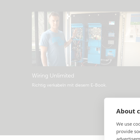
Wiring Unlimited
Richtig verkabeln mit diesem E-Book
.
About c
We use coo
provide so
advertisem