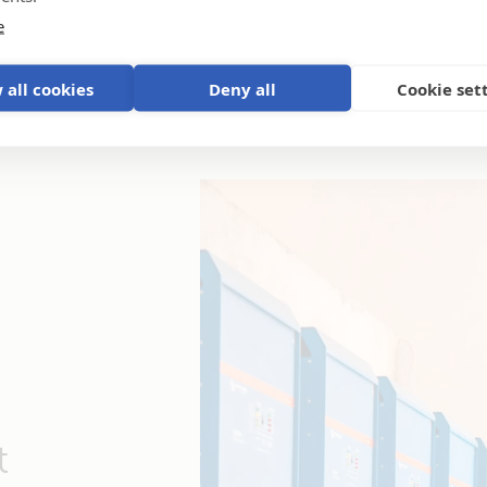
e
 all cookies
Deny all
Cookie set
t