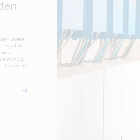
 den
über unsere
 Erstellen
, um an
protokolle
ertenwissen