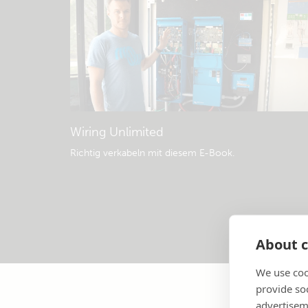
Wiring Unlimited
Richtig verkabeln mit diesem E-Book
.
About c
We use coo
provide so
advertisem