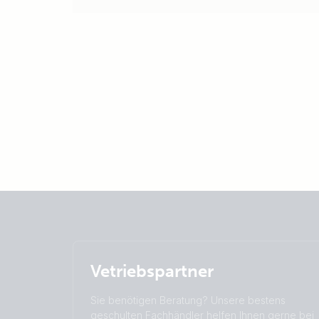
Vetriebspartner
Sie benötigen Beratung? Unsere bestens
geschulten Fachhändler helfen Ihnen gerne bei