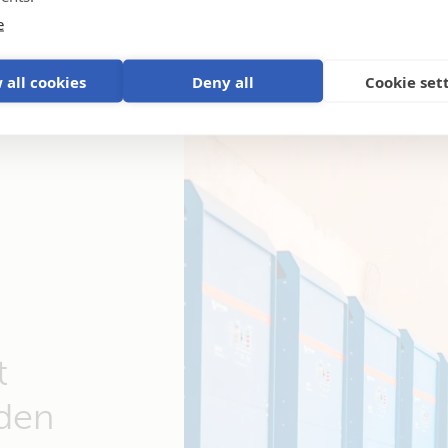
e
 all cookies
Deny all
Cookie set
t
 den