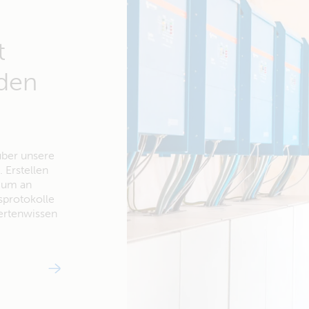
t
 den
über unsere
 Erstellen
, um an
protokolle
ertenwissen