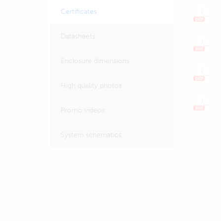
Certificates
Datasheets
Enclosure dimensions
High quality photos
Promo videos
System schematics