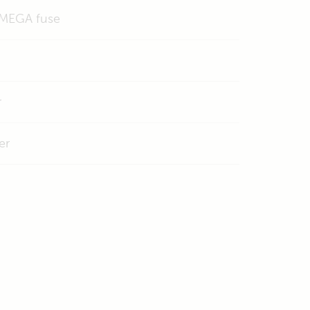
& MEGA fuse
r
er