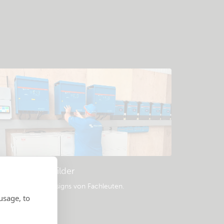
Beispielschaltbilder
eliebte Systemdesigns von Fachleuten.
usage, to