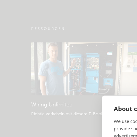
Community
RESSOURCEN
Wiring Unlimited
About c
Richtig verkabeln mit diesem E-Book
.
We use coo
provide so
advertisem