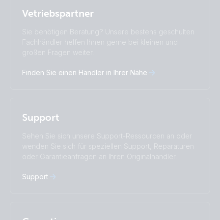
Selected
Stay up to date
Deutsch
Vetriebspartner
Change language
Sie benötigen Beratung? Unsere bestens geschulten
Čeština
Dansk
Fachhändler helfen Ihnen gerne bei kleinen und
großen Fragen weiter.
Deutsch
English
Español
Français
Finden Sie einen Händler in Ihrer Nähe
Italiano
Magyar
Nederlands
Norsk
I agree to receive the newsletter and accept the
Polskie
Português
Privacy Policy.
Română
Slovenščina
Support
Subscribe
Suomalainen
Svenska
Türkçe
Ελληνικά
Sehen Sie sich unsere Support-Ressourcen an oder
Русский
Українська
wenden Sie sich für speziellen Support, Reparaturen
中國人
oder Garantieanfragen an Ihren Originalhändler.
Support