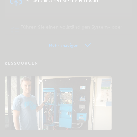
So aktualisieren Sie die Firmware
Führen Sie einen vollständigen System- oder
Produkttest durch
Mehr anzeigen
VRM - Fernüberwachung FAQ
RESSOURCEN
Besuchen Sie die Wissensdatenbank der
Community
Allgemeine Downloads & Dokumentation