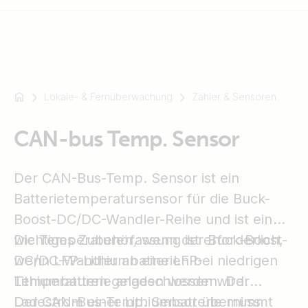
Lokale- & Fernüberwachung
Zähler & Sensoren
Zum
Beispiel
SmartSolar
CAN-bus Temp. Sensor
Multiplus-
II
Der CAN-Bus-Temp. Sensor ist ein
Orion
Batterietemperatursensor für die Buck-
XS
Boost-DC/DC-Wandler-Reihe und ist ein
SmartShunt
wichtiges Zubehör, wenn der Buck-Boost-
Die Temperaturerfassung ist erforderlich,
DC/DC-Wandler an eine LFP-
wenn LFP-Lithiumbatterien bei niedrigen
Lithiumbatterie angeschlossen wird.
Temperaturen geladen werden. Der
Ladestrom einer Lithiumbatterie muss
Der CAN-Bus-Temp. Sensor übernimmt