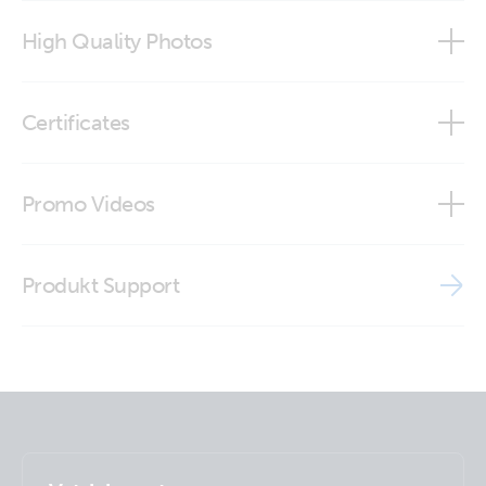
CAN-bus Temp Sensor
High Quality Photos
CAN-Bus Temp Sensor (front1)
Certificates
CAN-Bus Temp Sensor (left2)
Declaration of Conformity - Auxiliary components (2)
Promo Videos
CAN-Bus Temp Sensor (top)
ISO9001 certificate
Brand video
Produkt Support