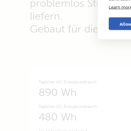
problemlos Strom zu
Learn mor
liefern.
Allow
Gebaut für die Straße
Täglicher AC-Energieverbrauch
890 Wh
Täglicher DC-Energieverbrauch
480 Wh