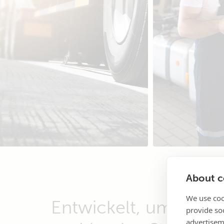
About co
We use coo
Entwickelt, um
provide so
advertisem