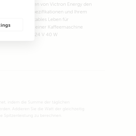
stemkomponenten von Victron Energy den
u nach Ihren Spezifikationen und Ihrem
anen ein komfortables Leben für
tings
rowelle (900 W), einer Kaffeemaschine
80 W) und einem 24 V 40 W
hnet, indem die Summe der täglichen
rden. Addieren Sie die Watt der gleichzeitig
he Spitzenleistung zu berechnen.