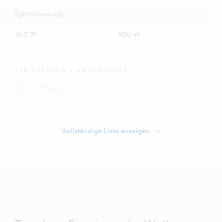
Spitzenleistung
400 W
900 W
SPEICHERUNG & UMWANDLUNG
Victron Phoenix
12/250
12/500
Vollständige Liste anzeigen
Smart BatteryProtect
65 A
100A
ersetzt durch Smart BMS
ersetzt durch Smart BMS
12/200 im Falle einer
12/200 im Falle einer
Victron Smart Lithium 12,8V
Victron Smart Lithium 12,8V
Batterie
Batterie
Hausbatterie