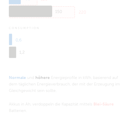
Normale
und
höhere
Energieprofile in kWh, basierend auf
dem täglichen Energieverbrauch, der mit der Erzeugung im
Gleichgewicht sein sollte.
Akkus in Ah, verdoppeln die Kapazität mittels
Blei-Säure
Batterien.