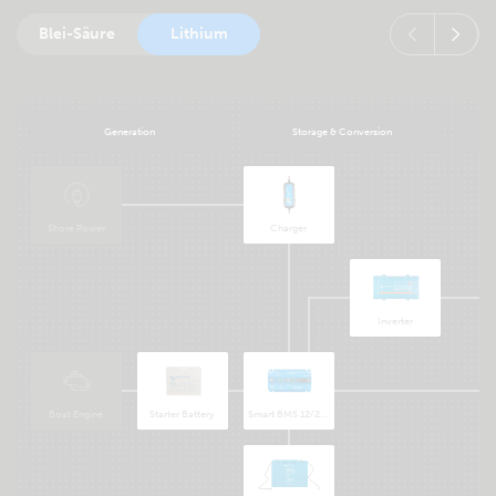
Blei-Säure
Lithium
Generation
Storage & Conversion
Shore Power
Charger
Inverter
Boat Engine
Starter Battery
Smart BMS 12/200