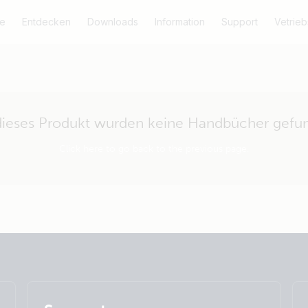
e
Entdecken
Downloads
Information
Support
Vetrieb
dieses Produkt wurden keine Handbücher gefu
Click here to go back to the previous page.
Selected
Stay up to date
Deutsch
Change language