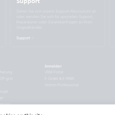
Support
Čeština
Dansk
Deutsch
English
Sehen Sie sich unsere Support-Ressourcen an
Español
Français
oder wenden Sie sich für speziellen Support,
Italiano
Magyar
Reparaturen oder Garantieanfragen an Ihren
Originalhändler.
I agree to receive the newsletter and accept
Nederlands
Norsk
the
Privacy Policy.
Polskie
Português
Support
Română
Slovenščina
Subscribe
Suomalainen
Svenska
Türkçe
Ελληνικά
Русский
Українська
Anmelden
中國人
cherung
VRM Portal
ff-grid
E-Order & E-RMA
Victron Professional
zeuge
ge
atoren