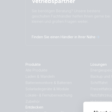
Vetriebspartner
Sie benötigen Beratung? Unsere bestens
geschulten Fachhändler helfen Ihnen gerne bei
kleinen und großen Fragen weiter.
Finden Sie einen Händler in Ihrer Nähe
Produkte
Lösungen
Alle Produkte
Energiespei
Laden & Wandeln
Backup und O
Batteriemonitore & Batterien
Schifffahrt
Solarladegeräte & Module
Freizeitfahr
Lokale- & Fernüberwachung
Nutzfahrzeu
Zubehör
Hybridgener
Entdecken
Gewerbe