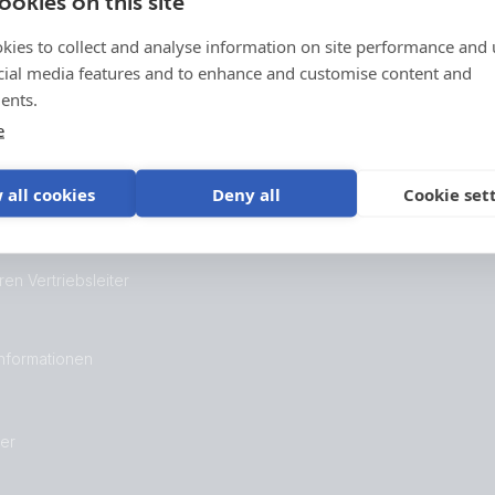
okies on this site
kation
ng
kies to collect and analyse information on site performance and 
cial media features and to enhance and customise content and
n
ents.
e
on
 all cookies
Deny all
Cookie set
ren Vertriebsleiter
nformationen
er