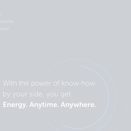
n
ssional
orum