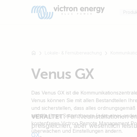
Produ
Lokale- & Fernüberwachung
Kommunikati
Zum
Venus GX
Beispiel
SmartSolar
Multiplus-
Das Venus GX ist die Kommunikationszentrale 
II
Venus können Sie mit allen Bestandteilen Ih
Orion
und sicherstellen, dass alles ordnungsgemäß 
XS
mithilfe Ihres Smartphones (oder eines ande
VERALTET
: Für Neuinstallationen 
SmartShunt
kostenfreies Victron Remote Management Por
preisgleichen, aber wesentlich leis
überwachen und Einstellungen ändern.
GX
.