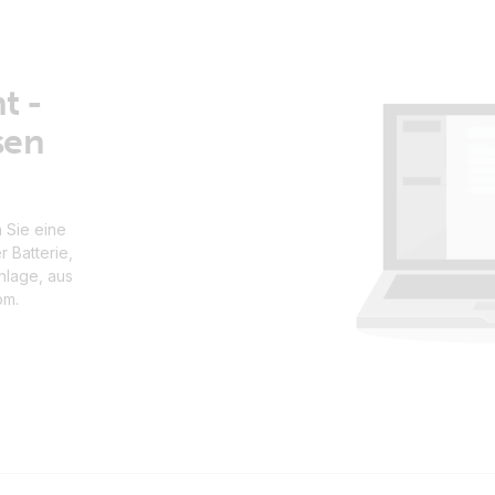
t -
sen
 Sie eine
 Batterie,
nlage, aus
om.