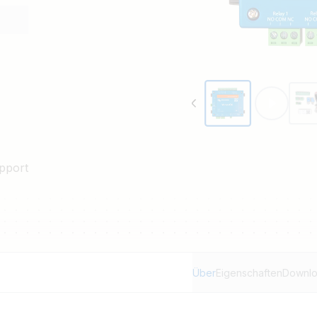
pport
Über
Eigenschaften
Downl