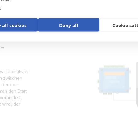
e
 all cookies
Deny all
Cookie set
-
s automatisch
an zwischen
 oder dem
man den Start
verhindert,
 wird, der