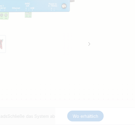
oads
Schließe das System ab
Wo erhältlich