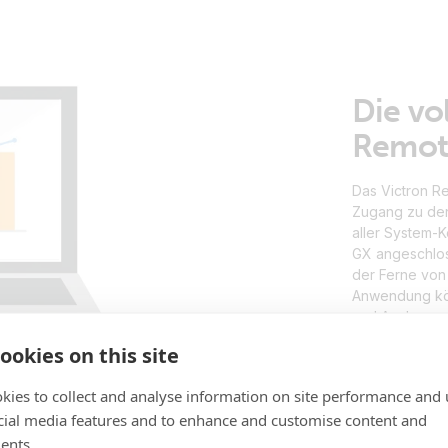
Die vo
Remot
Das Victron R
Zugang zu den
aller System-
GX angeschloss
der Ferne von 
Anwendung kö
und Analysen 
ookies on this site
kies to collect and analyse information on site performance and 
cial media features and to enhance and customise content and
ents.