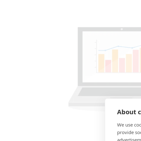
About c
We use coo
provide so
advertisem