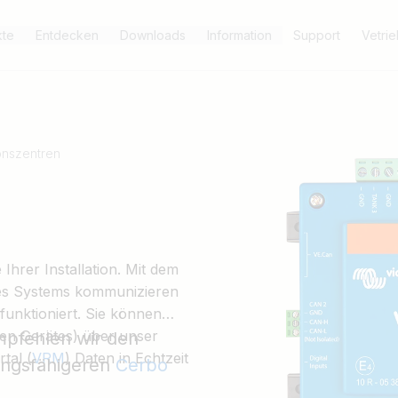
kte
Entdecken
Downloads
Information
Support
Vetri
onszentren
Ihrer Installation. Mit dem
res Systems kommunizieren
funktioniert. Sie können
ren Gerätes) über unser
empfehlen wir den
tal (
VRM
) Daten in Echtzeit
tungsfähigeren
Cerbo