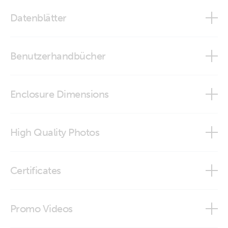
Datenblätter
Skylla-IP65
Benutzerhandbücher
Skylla-IP65
Enclosure Dimensions
Skylla-IP65
High Quality Photos
Skylla-IP65 (DWG)
Skylla IP65 12V 70A (1+1)(top)
Certificates
Skylla IP65 24V 35A (1+1) (top)
Declaration of Conformity - Skylla-IP65
Promo Videos
Skylla-I65 12V 70A 3 outputs (front-angle)
ISO9001 certificate