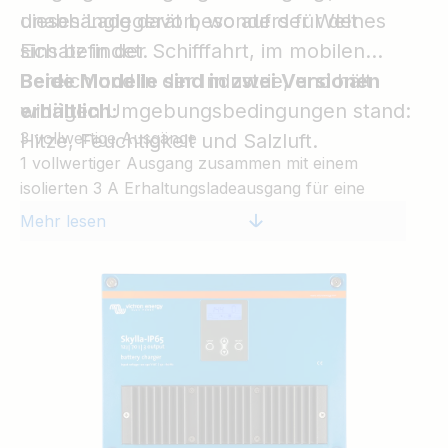
unabhängig davon, wo auf der Welt es
dieses Ladegerät besonders für den
sich befindet.
Einsatz in der Schifffahrt, im mobilen
Bereich und in der Industrie, und hält
Beide Modelle sind in zwei Versionen
widrigen Umgebungsbedingungen stand:
erhältlich:
3 vollwertige Ausgänge
Hitze, Feuchtigkeit und Salzluft.
1 vollwertiger Ausgang zusammen mit einem
isolierten 3 A Erhaltungsladeausgang für eine
Starterbatterie
Mehr lesen