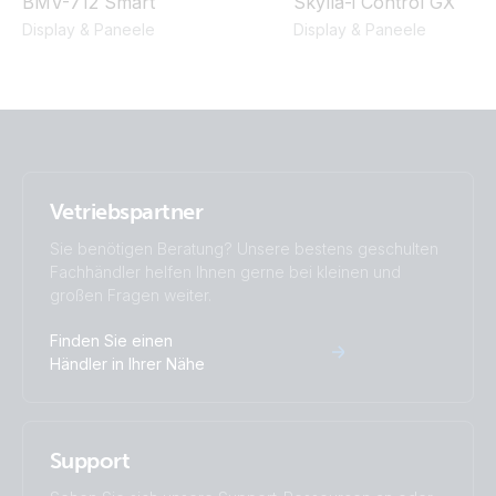
BMV-712 Smart
Skylla-i Control GX
Display & Paneele
Display & Paneele
Vetriebspartner
Sie benötigen Beratung? Unsere bestens geschulten
Fachhändler helfen Ihnen gerne bei kleinen und
großen Fragen weiter.
Finden Sie einen
Händler in Ihrer Nähe
Support