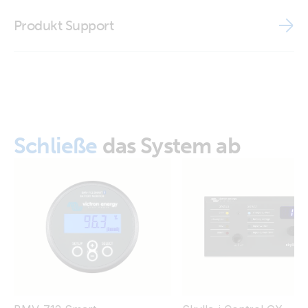
Brand video
Skylla-I65 12V 70A 3 outputs (front)
Produkt Support
MD - Skylla-IP65 (all models)
Skylla-I65 12V 70A 3 outputs (left)
Skylla-I65 12V 70A 3 outputs (right)
Skylla-I65 12V 70A 3 outputs (top)
Schließe
das System ab