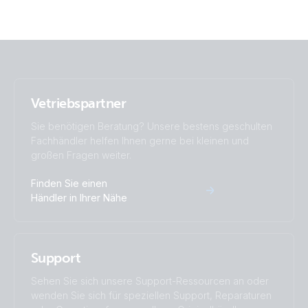
Vetriebspartner
Sie benötigen Beratung? Unsere bestens geschulten
Fachhändler helfen Ihnen gerne bei kleinen und
großen Fragen weiter.
Finden Sie einen
Händler in Ihrer Nähe
Support
Sehen Sie sich unsere Support-Ressourcen an oder
wenden Sie sich für speziellen Support, Reparaturen