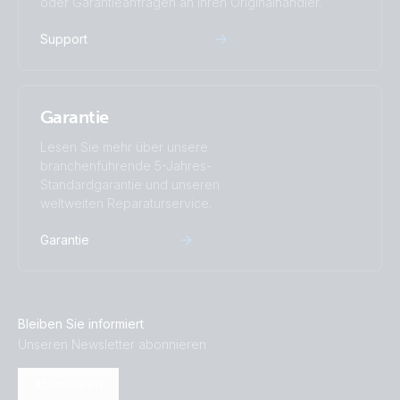
oder Garantieanfragen an Ihren Originalhändler.
Support
Garantie
Lesen Sie mehr über unsere
branchenführende 5-Jahres-
Standardgarantie und unseren
weltweiten Reparaturservice.
Garantie
Bleiben Sie informiert
Unseren Newsletter abonnieren
Abonnieren