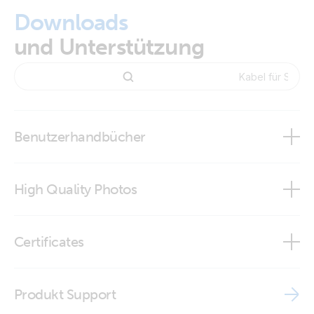
Downloads
und Unterstützung
Benutzerhandbücher
Cable for Smart BMS CL 12-100 to MultiPlus
High Quality Photos
Cable for Smart BMS CL 12-100 to MultiPlus
Certificates
ISO9001 certificate
Produkt Support