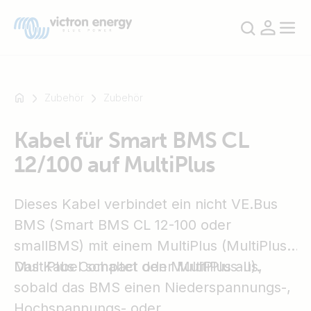
Zubehör
Zubehör
Kabel für Smart BMS CL
Zum
12/100 auf MultiPlus
Beispiel
SmartSolar
Multiplus-
Dieses Kabel verbindet ein nicht VE.Bus
II
BMS (Smart BMS CL 12-100 oder
Orion
smallBMS) mit einem MultiPlus (MultiPlus,
XS
SmartShunt
MultiPlus Compact oder MultiPlus-II).
Das Kabel schaltet den MultiPlus aus,
sobald das BMS einen Niederspannungs-,
Hochspannungs- oder