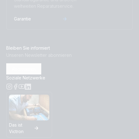
BlueSolar PWM Charge Controller LCD USB 12/24V-
weltweiten Reparaturservice.
10A (top)
Garantie
BlueSolar PWM Charge Controller LCD USB 12/24V-
5A (front-angle)
Bleiben Sie informiert
BlueSolar PWM Charge Controller LCD USB 12/24V-
Unseren Newsletter abonnieren
5A (left)
Abonnieren
BlueSolar PWM Charge Controller LCD USB 12/24V-
Soziale Netzwerke
5A (right)
BlueSolar PWM Charge Controller LCD USB 12/24V-
5A (top)
BlueSolar PWM Charge Controller LCD USB 48V-10A
Das ist
(front-angle)
Victron