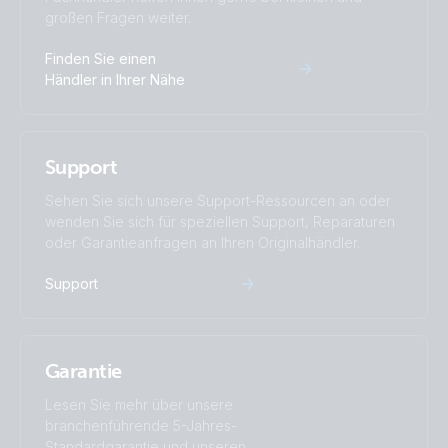
großen Fragen weiter.
BlueSolar Charge Controller DUO LCD USB 12/24V-
20A (right)
Finden Sie einen
Händler in Ihrer Nähe
BlueSolar Charge Controller DUO LCD USB 12/24V-
20A (top + display)
Support
BlueSolar Charge Controller DUO LCD USB 12/24V-
20A (top)
Sehen Sie sich unsere Support-Ressourcen an oder
wenden Sie sich für speziellen Support, Reparaturen
oder Garantieanfragen an Ihren Originalhändler.
BlueSolar PWM Charge Controller LCD USB 12/24V-
10A (front-angle)
Support
BlueSolar PWM Charge Controller LCD USB 12/24V-
10A (left)
Garantie
BlueSolar PWM Charge Controller LCD USB 12/24V-
Lesen Sie mehr über unsere
10A (right)
branchenführende 5-Jahres-
Standardgarantie und unseren