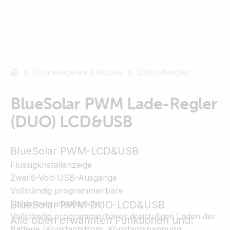
Solarladegeräte & Module
Solarladeregler
Zum
Beispiel
SmartSolar
BlueSolar PWM Lade-Regler
Multiplus-
(DUO) LCD&USB
II
Orion
BlueSolar PWM-LCD&USB
XS
SmartShunt
Flüssigkristallanzeige
Zwei 5-Volt-USB-Ausgänge
Vollständig programmierbare
Lichtsteuerungsfunktion
BlueSolar PWM DUO-LCD&USB
Vollständig programmierbares dreistufiges Laden der
Alle oben erwähnten Funktionen und:
Batterie (Konstantstrom, Konstantspannung,