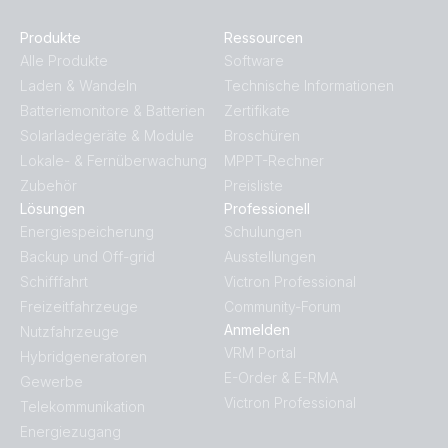
BlueSolar PWM Charge Controller LCD USB 48V-10A
(left)
Produkte
Ressourcen
Alle Produkte
Software
Laden & Wandeln
Technische Informationen
BlueSolar PWM Charge Controller LCD USB 48V-10A
(right)
Batteriemonitore & Batterien
Zertifikate
Solarladegeräte & Module
Broschüren
Lokale- & Fernüberwachung
MPPT-Rechner
BlueSolar PWM Charge Controller LCD USB 48V-10A
(top)
Zubehör
Preisliste
Lösungen
Professionell
Energiespeicherung
Schulungen
Backup und Off-grid
Ausstellungen
Schifffahrt
Victron Professional
Freizeitfahrzeuge
Community-Forum
Anmelden
Nutzfahrzeuge
VRM Portal
Hybridgeneratoren
E-Order & E-RMA
Gewerbe
Victron Professional
Telekommunikation
Energiezugang