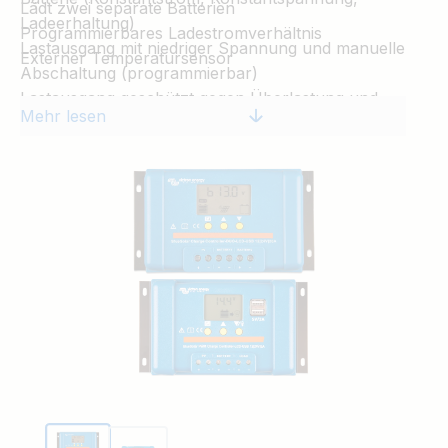
Lädt zwei separate Batterien
Ladeerhaltung)
Programmierbares Ladestromverhältnis
Lastausgang mit niedriger Spannung und manuelle
Externer Temperatursensor
Abschaltung (programmierbar)
Lastausgang geschützt gegen Überlastung und
Mehr lesen
Kurzschlüsse
Verpolungsschutz der Solarmodule und/oder der
Batterie