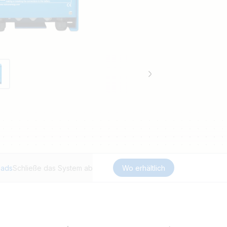
oads
Schließe das System ab
Wo erhältlich