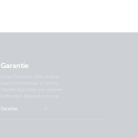
it)
Garantie
Lesen Sie mehr über unsere
branchenführende 5-Jahres-
Standardgarantie und unseren
weltweiten Reparaturservice.
Garantie