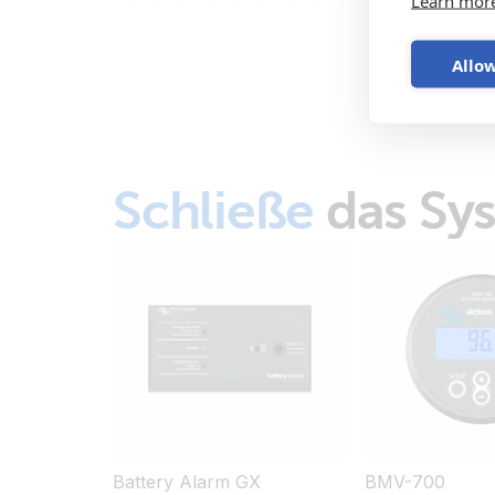
Learn mor
Allow
Schließe
das Sy
Battery Alarm GX
BMV-700