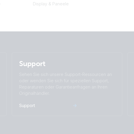
e
Display & Paneele
Charger 24/25 (2+1) 120-240V (wirek
Support
Sehen Sie sich unsere Support-Ressourcen an
oder wenden Sie sich für speziellen Support,
Reparaturen oder Garantieanfragen an Ihren
Originalhändler.
Support