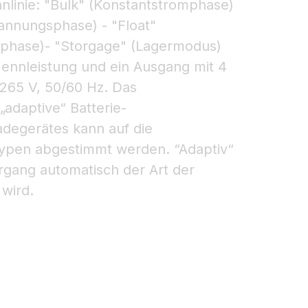
nlinie: "Bulk" (Konstantstromphase)
annungsphase) - "Float"
phase)- "Storgage" (Lagermodus)
Nennleistung und ein Ausgang mit 4
-265 V, 50/60 Hz. Das
adaptive“ Batterie-
egerätes kann auf die
etypen abgestimmt werden. “Adaptiv“
rgang automatisch der Art der
wird.