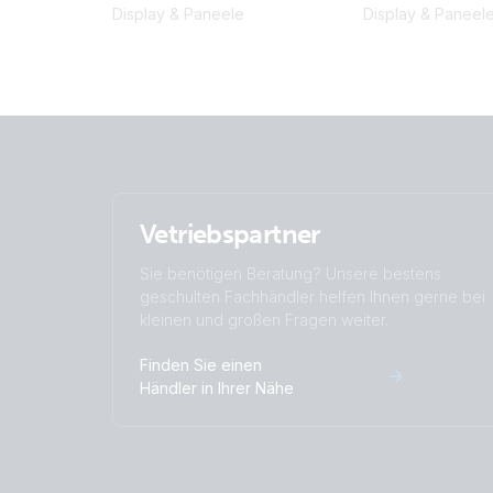
Display & Paneele
Display & Paneel
Vetriebspartner
Sie benötigen Beratung? Unsere bestens
geschulten Fachhändler helfen Ihnen gerne bei
kleinen und großen Fragen weiter.
Finden Sie einen
Händler in Ihrer Nähe