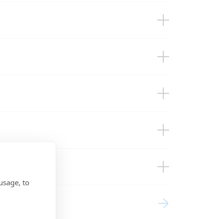
)
conn)
t)
 Phoenix inverter
 open)
)
)
conn)
usage, to
ystems
t)
 open)