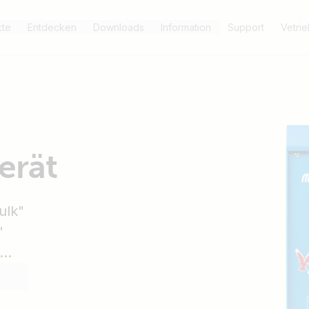
kte
Entdecken
Downloads
Information
Support
Vetri
erät
ulk"
"
"Storgage"
ller Nennleistung und