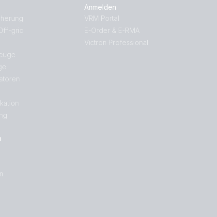
Anmelden
cherung
VRM Portal
ff-grid
E-Order & E-RMA
Victron Professional
zeuge
ge
atoren
kation
ng
n
on