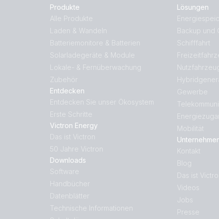
Produkte
Lösungen
Alle Produkte
Energiespei
Laden & Wandeln
Backup und O
Batteriemonitore & Batterien
Schifffahrt
Solarladegeräte & Module
Freizeitfahr
Lokale- & Fernüberwachung
Nutzfahrzeu
Zubehör
Hybridgener
Entdecken
Gewerbe
Entdecken Sie unser Ökosystem
Telekommuni
Erste Schritte
Energiezuga
Victron Energy
Mobilität
Das ist Victron
Unternehme
50 Jahre Victron
Kontakt
Downloads
Blog
Software
Das ist Victr
Handbücher
Videos
Datenblätter
Jobs
Technische Informationen
Presse