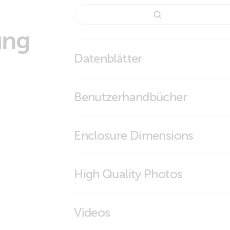
ung
Datenblätter
Battery Charger
Benutzerhandbücher
Phoenix Charger
Enclosure Dimensions
Charger 12V 30A -12V 50A - 24V 16A - 24
High Quality Photos
Charger 12/30 (2+1) 120-240V (conn
Videos
Charger 12/30 (2+1) 120-240V (conn