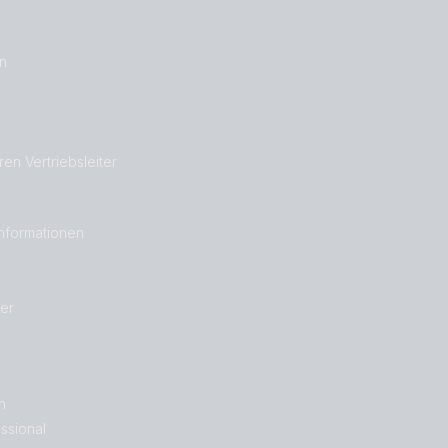
on
ren Vertriebsleiter
nformationen
er
n
ssional