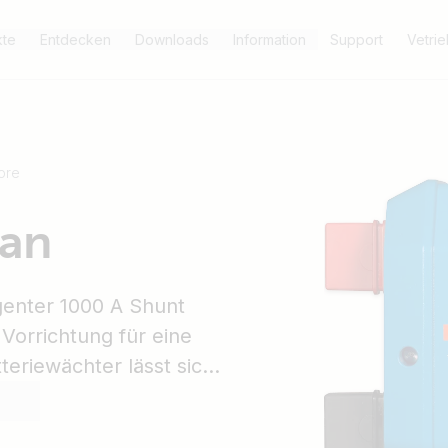
kte
Entdecken
Downloads
Information
Support
Vetri
ore
Can
igenter 1000 A Shunt
Vorrichtung für eine
eriewächter lässt sich
rat überwachen. Zum
Gerät (z.B. Cerbo GX)