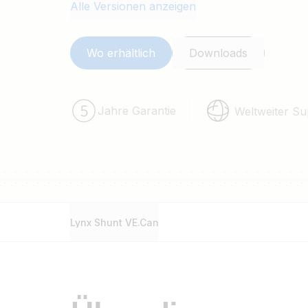
verwenden. Teil des modularen Lynx
Alle Versionen anzeigen
Wo erhältlich
Downloads
Jahre Garantie
Weltweiter Su
Lynx Shunt VE.Can