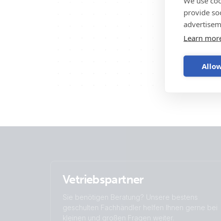
We use coo
provide so
advertisem
Learn mor
Allow
Vetriebspartner
Sie benötigen Beratung? Unsere bestens
geschulten Fachhändler helfen Ihnen gerne bei
kleinen und großen Fragen weiter.