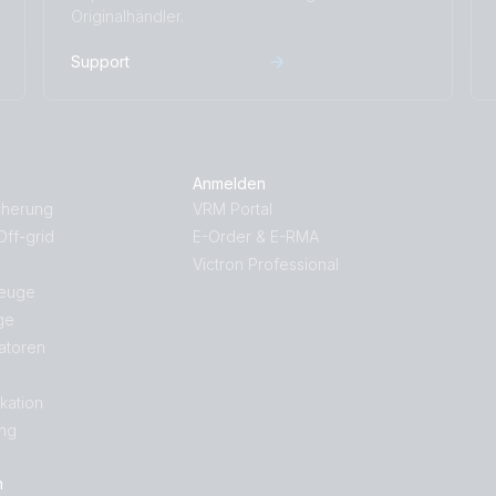
Originalhändler.
Support
Anmelden
cherung
VRM Portal
ff-grid
E-Order & E-RMA
Victron Professional
zeuge
ge
atoren
kation
ng
n