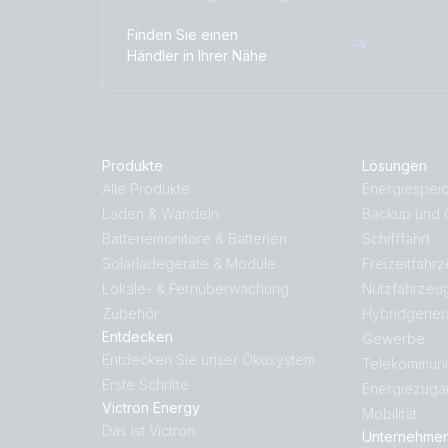
Finden Sie einen
Händler in Ihrer Nähe
Produkte
Lösungen
Alle Produkte
Energiespei
Laden & Wandeln
Backup und O
Batteriemonitore & Batterien
Schifffahrt
Solarladegeräte & Module
Freizeitfahr
Lokale- & Fernüberwachung
Nutzfahrzeu
Zubehör
Hybridgener
Entdecken
Gewerbe
Entdecken Sie unser Ökosystem
Telekommuni
Erste Schritte
Energiezuga
Victron Energy
Mobilität
Das ist Victron
Unternehme