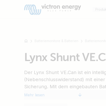
Produ
Batteriemonitore & Batterien
Batteriemonit
Zum
Lynx Shunt VE.
Beispiel
SmartSolar
Multiplus-
Der Lynx Shunt VE.Can ist ein intell
II
Orion
(Nebenschlusswiderstand) mit einer 
XS
Sicherung. Mit dem eingebauten Batt
SmartShunt
der Ladezustand der Batterie akku
Mehr lesen
Auslesen der Informationen ein GX-