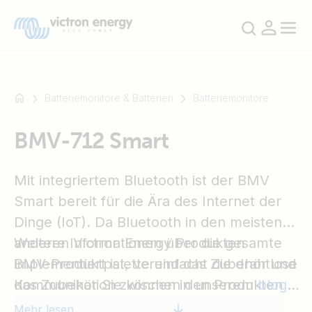
Batteriemonitore & Batterien
Batteriemonitore
BMV-712 Smart
Zum
Beispiel
SmartSolar
Mit integriertem Bluetooth ist der BMV
Multiplus-
Smart bereit für die Ära des Internet der
II
Dinge (IoT). Da Bluetooth in den meisten
Orion
anderen Victron Energy Produkten
Weitere Informationen über die gesamte
XS
implementiert ist, vereinfacht die drahtlose
BMV-Produktpalette und das Zubehör und
SmartShunt
Kommunikation zwischen den Produkten
das Zubehör Sie können in unserem
blog
die Systeminstallation und verbessert die
finden.
Mehr lesen