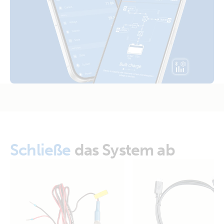
SLD - Parallel MultiPlus-II with gen - off-grid
Van-Motorhome Drawing 3 monitoring setups MultiPlus
3kVA 12V 230V 50Hz 3x100Ah Li SuperPack NG
Van-Motorhome Manual & Drawing 3 monitoring setups
MultiPlus 3kVA 12V 230V 50Hz Li SuperPack NG
VE.Bus BMS example with 3kW 12V MultiPlus 230V
VE.Direct drawing with IP43 Smart Charger 12/50-1 Inverter
Schließe
das System ab
800W 2x150Ah Li-NG smallBMS-NG Cyrix Li charge SBP
220 MPPT 100/50 Orion XS BMV-712
VE.Direct drawing with IP43 Smart Charger 12/50-3 Inverter
800W 4x125Ah SC-AGM MPPT 100/30 Argofet Isolator
BMV-712 Bow thruster