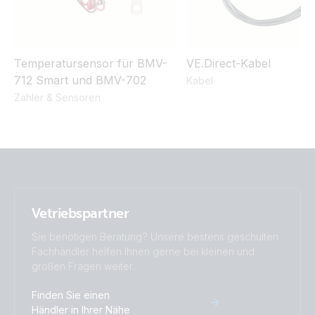
VE.Direct drawing with Smart IP43 Charger 12/50-1 Inverter
375W 2x125Ah SC-AGM MPPT 100/30 Argofet Isolator
BMV-712
Temperatursensor für BMV-
VE.Direct-Kabel
712 Smart und BMV-702
Kabel
Victron Van - Automotive - Alternator (ds)
Zähler & Sensoren
Victron Van - Automotive - Alternator (sld)
Victron Van - Automotive - Full (ds)
Victron Van - Automotive - Full (sld)
Vetriebspartner
Sie benötigen Beratung? Unsere bestens geschulten
Fachhändler helfen Ihnen gerne bei kleinen und
großen Fragen weiter.
Finden Sie einen
Händler in Ihrer Nähe