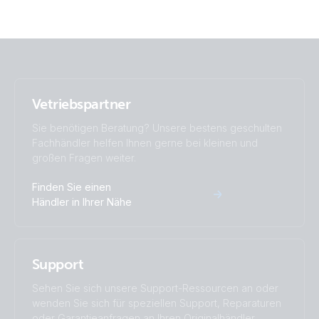
Vetriebspartner
Sie benötigen Beratung? Unsere bestens geschulten
Fachhändler helfen Ihnen gerne bei kleinen und
großen Fragen weiter.
Finden Sie einen
Händler in Ihrer Nähe
Support
Sehen Sie sich unsere Support-Ressourcen an oder
wenden Sie sich für speziellen Support, Reparaturen
oder Garantieanfragen an Ihren Originalhändler.