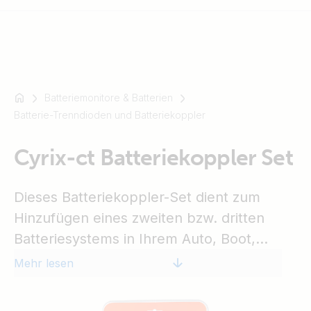
Batteriemonitore & Batterien
Zum
Batterie-Trenndioden und Batteriekoppler
Beispiel
SmartSolar
Multiplus-
Cyrix-ct Batteriekoppler Set
II
Orion
Dieses Batteriekoppler-Set dient zum
XS
Hinzufügen eines zweiten bzw. dritten
SmartShunt
Batteriesystems in Ihrem Auto, Boot,
Wohnmobil oder wo auch immer Sie es
Mehr lesen
wünschen. Es wird die einfachste jedoch
fortschrittlichste Technologie eingesetzt,