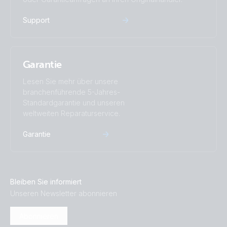
Support
Garantie
Lesen Sie mehr über unsere
branchenführende 5-Jahres-
Standardgarantie und unseren
weltweiten Reparaturservice.
Garantie
Bleiben Sie informiert
Unseren Newsletter abonnieren
Abonnieren