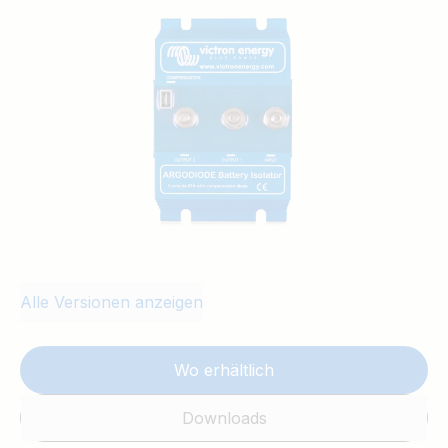
verbinden. Das Entladen der
Zusatzbatterie führt so zum Beispiel nicht
automatisch zum Entladen der
Starterbatterie. Niedriger Spannungsabfall
aufgrund der Verwendung von Schottky
Dioden mit hohem Wirkungsgrad.
Alle Versionen anzeigen
Wo erhältlich
Downloads