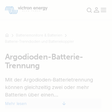
Batteriemonitore & Batterien
Batterie-Trenndioden und Batteriekoppler
Zum
Argodioden-Batterie-
Beispiel
Trennung
SmartSolar
Multiplus-
II
Mit der Argodioden-Batterietrennung
Orion
können gleichzeitig zwei oder mehr
XS
Batterien über einen
SmartShunt
Wechselstromgenerator geladen werden,
Mehr lesen
ohne die Batterien untereinander zu