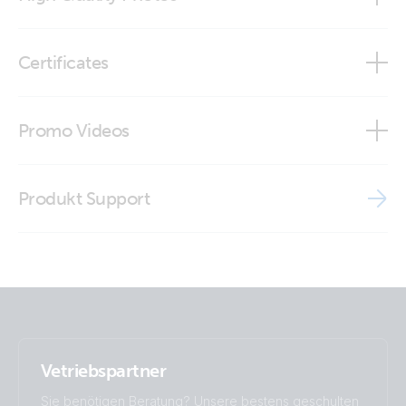
Ve.Can RJ45 terminator
Certificates
Declaration of Conformity - Interfaces
Promo Videos
ISO9001 certificate
Brand video
Produkt Support
Vetriebspartner
Sie benötigen Beratung? Unsere bestens geschulten