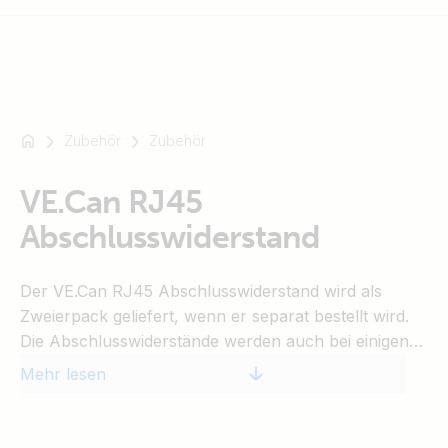
Zubehör
Zubehör
Zum
Beispiel
SmartSolar
VE.Can RJ45
Multiplus-
Abschlusswiderstand
II
Orion
Der VE.Can RJ45 Abschlusswiderstand wird als
XS
Zweierpack geliefert, wenn er separat bestellt wird.
SmartShunt
Die Abschlusswiderstände werden auch bei einigen
Produkten mitgeliefert, zum Beispiel beim CANUSB.
Mehr lesen